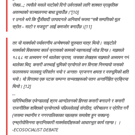
रोक्छ…; त्यसैले यसले माटोको दिगो उर्वरताको लागि शाश्वत प्राकृतिक
अवस्थाको सञ्चालनमा बाधा पुर्
याउँछ।”[10]
र उनले थपे कि पूँजीवादी उत्पादनले अनिवार्य रूपमा “सबै सम्पत्तिको मूल
स्रोत – माटो र मजदुर” लाई कमजोर बनाउँछ।[11]
तर यो मार्क्सको पर्यावरणीय अन्वेषणको सुरुवात मात्र थियो। साइटोले
मार्क्सको विकासमा कार्ल फ्रासको कामको महत्त्वलाई जोड दिन्छ। माक्र्सले
१८६८ मा अध्ययन गर्न थालेका फ्रास, जसका लेखहरू माक्र्सले अध्ययन गर्न
थालेका थिए, कसरी अस्थाई भूमिको प्रयोगले वन विनाश निम्त्यायो जसको
फलस्वरूप जलवायु परिवर्तन भयो र अन्ततः प्रजनन क्षमता र मरुभूमिको क्षति
भयो। यो विगतमा एक पटक सम्पन्न सभ्यताहरूको पतन अन्तर्निहित प्रक्रिया
थियो। [12]
…
पारिस्थितिक एजेन्डालाई श्रम आन्दोलनको हिस्सा कसरी बनाउने र कसरी
राजनीतिक शक्तिको प्रयोगतर्फ पछिल्लोलाई संगठित, परिचालन र प्रेरित गर्ने
(जसमा स्थानीय र नगरपालिकाका पहलहरू समावेश हुन सक्छन्)
एन्थ्रोपोसिनमा क्रान्तिकारी मार्क्सवादीहरूको आधारभूत कार्य रहन्छ। ।
-ECOSOCIALIST DEBATE