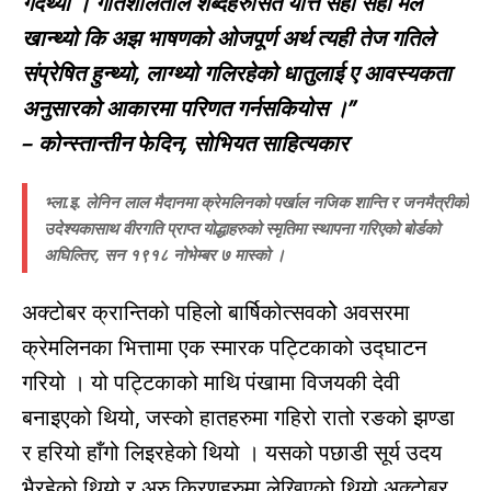
गर्दथ्यो । गतिशीलताले शब्दहरुसित यत्ति सही सही मेल
खान्थ्यो कि अझ भाषणको ओजपूर्ण अर्थ त्यही तेज गतिले
संप्रेषित हुन्थ्यो, लाग्थ्यो गलिरहेको धातुलाई ए आवस्यकता
अनुसारको आकारमा परिणत गर्नसकियोस ।”
– कोन्स्तान्तीन फेदिन, सोभियत साहित्यकार
भ्ला.इ. लेनिन लाल मैदानमा क्रेमलिनको पर्खाल नजिक शान्ति र जनमैत्रीको
उदेश्यकासाथ वीरगति प्राप्त योद्धाहरुको स्मृतिमा स्थापना गरिएको बोर्डको
अघिल्तिर, सन १९१८ नोभेम्बर ७ मास्को ।
अक्टोबर क्रान्तिको पहिलो बार्षिकोत्सवकोे अवसरमा
क्रेमलिनका भित्तामा एक स्मारक पट्टिकाको उद्घाटन
गरियो । यो पट्टिकाको माथि पंखामा विजयकी देवी
बनाइएको थियो, जस्को हातहरुमा गहिरो रातो रङको झण्डा
र हरियो हाँगो लिइरहेको थियो । यसको पछाडी सूर्य उदय
भैरहेको थियो र अरु किरणहरुमा लेखिएको थियो अक्टोबर