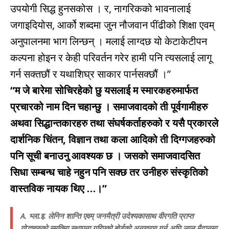
उपयोगी सिद्ध हुनसकोस । र, नागरिकको भावनालाई
जगाइदियोस, आर्को शब्दमा जुन नौजवान पींढीको शिक्षा एवम्
अनुपालनमा भाग लिन्छन् । मलाई लाग्दछ यो केटाकेटीपन
कल्पना होइन र केही परिवर्तन गरेर हामी पनि त्यसलाई लागू
गर्न सक्तछौं र यथाशिघ्र साकार पार्नसक्छौं ।”
“म जे बारेमा सोचिरहेको छु यसलाई म स्मारकहरुमार्फत
प्रचारको नाम दिन चहान्छु । समाजवादको ती पूर्वगामीहरु
अथवा सिद्धान्तकारहरु तथा संघर्षकर्ताहरुको र यसै प्रकारले
दार्शनिक चिंतन, विज्ञान तथा कला आदिको ती दिग्गजहरुको
पनि सूची बनाउनु आवश्यक छ । जसको समाजवादसित
सिधा सम्बन्ध चाहे नहुन पनि सक्छ तर उनीहरु संस्कृतिको
वास्तविक नायक थिए …।”
A. भ्ला.इ. लेनिन शान्ति एवम् जनमैत्री उदेश्यकासाथ वीरगति प्राप्त
योद्धाहरुको स्मृतिमा स्थापना गरिएको बोर्डको अनावरण गर्नु अघि लाल मैदानमा