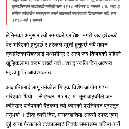
क्रेमलिनको पर्खालको नजिकै सन १९१८ नोभेम्बर ७ मास्को । B
. भ्ला. इ.
लेनिन स्वेर्दलोभ स्क्वाएरमा कार्ल माक्र्सको स्मारकको शिलान्यास गर्दै, सन
१९२० मई १ मास्को
लेनिनको अनुसार त्यो समयको प्रतिक्षा नगरी जब हरेकको
पेट भरिएको हुनुपर्छ र हरेकले खुशी हुनुपर्छ सबै महान
क्रान्तिकारीहरुलाई यथाशीघ्र र आजै जब विजयको पहिलो
खुड्किलोमा कदम राख्तै गर्दा , श्रद्धान्जलि दिनु अत्यन्त
महत्वपूर्ण र आवश्यक छ ।
आज्ञाप्तिलाई लागू गर्नकोलागि एक विशेष आयोग गठन
गरिएको थियो । सेप्टेम्बर, १९१८ मा लुनाचास्र्कीले जन
कमिसार परिषदको बैठकमा त्यो कामको प्रतिवेदन प्रस्तुत
गर्नुभयो । ठीक त्यसै दिन, मानवजातिमा आफ्नो स्पष्ट एवम्
दुई साना फैसलाले तत्कालबाटै निक्कै समयसम्म चकित पार्ने