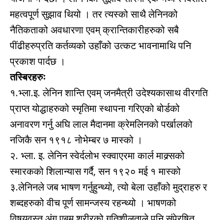
महत्वपूर्ण सुझाव थियो । तर त्यस्को साथै लेनिनको
नैतिकताको अवधारणा एवम् क्रान्तिकारीहरुको सबै
पींढीहरुप्रति कर्तव्यको उहाँको उत्कट भावनामाथि पनि
प्रकाश पार्दछ ।
तस्बिरहरुः
१.भ्ला.इ. लेनिन शान्ति एवम् जनमैत्री उदेश्यकासाथ वीरगति
प्राप्त योद्धाहरुको स्मृतिमा स्थापना गरिएको बोर्डको
अनावरण गर्नु अघि लाल मैदानमा क्रेमलिनको पर्खालको
नजिकै सन १९१८ नोभेम्बर ७ मास्को ।
२. भ्ला. इ. लेनिन स्वेर्दलोभ स्क्वाएरमा कार्ल माक्र्सको
स्मारकको शिलान्यास गर्दै, सन १९२० मई १ मास्को
३.लेनिनले जब भाषण गर्नुहुन्थ्यो, त्यो बेला उहाँको मुद्राहरु र
शब्दहरुको वीच पूर्ण सामन्जस्य रहन्थ्यो । भाषणको
विषयवस्तु अंग एबम् शरीरको गतिशीलताले पनि संपे्रषित