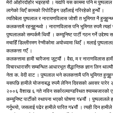
मेरो ओहोरदोहोर भइरहयो । यद्यपि यस काममा पनि म पुष्पलाल श्
लागेको थिएँ कामको रिपोर्टिङ्ग उहाँलाई गरिरहेको हुन्थेँ ।
त्यतिबेला पुष्पलाल र नारायणविलास जोशी त भूमिगत नै हुनुहुन्थ्
कलकत्तामै रहनुहुन्थ्यो । नाराणविलास पनि भूमिगत रुपमै त्यहां 
पुष्पलालको सम्पर्कमै थियौं । कम्युनिष्ट पार्टी गठन गर्ने उद्देश
मचाहिँ डिल्लीरमण रेग्मीकोमा अयोध्यामा थिएँ । मलाई पुष्पलालल
कलकत्ता गएँ ।
कलकत्तामा हामी चारैजना जुट्यौं । वैद्य, म र नाराणविलास हामी
विचारधारासँग सम्बन्धित आधारभूत सैद्धान्तिक ज्ञान लिन थाल्य
नेता क. वेदी वाट । पुष्पलाल भने कलकत्तामै पनि भूमिगत हुनुहुन्
यसपछि हामीले योजनाबद्ध रुपमै लेनिन दिवसको अवसर पारेर 
२००६ वैशाख ६ गते नविन सर्कारल्याण्डस्थित श्यामबजारको 
कम्युनिष्ट पार्टीको स्थापना भएको घोषणा ग¥यौं । पुष्पलालले ह
गर्नुभयो, जसलाई पढेर हामीले पारित ग¥यौं । त्यही दिन हामीले 