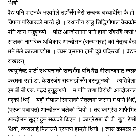
थियो ।
वैद्य पनि पाटनकै भएकोले उहाँसँग मेरो सम्बन्ध बच्चादेखि कै हो
विपन्न परिवारको मान्छे हो । स्थानीय साहु सिद्धिगोपाल वैद्यक
पनि काम गर्नुहुन्थ्यो । पछि आन्दोलनमा पनि हामी सँगसँगै ज
सालको नागरिक अधिकार आन्दोलन (सत्याग्रह) को नेतृत्व वैद्य
भने मैंले काठमाण्डौमा । त्यस क्रममा हामी दुवै पक्रियौं । वै
राखेछन् ।
कम्युनिष्ट पार्टी स्थापनाको सन्दर्भमा पनि वैद्य वीरगन्जबाट 
क्रममा उहां डा. केशरजंग रायमाझीसँग बस्नुहुन्थ्यो । त्यतिबेल
एम.बी.बी.एस. पढ्दै हुनुहुन्थ्यो । म पनि राणा विरोधी आन्दोलनल
गएको थिएँ । यहाँ गोपाल रिमालको नेतृत्वमा जसमा म पनि थिएँ, 
(प्रजा पंचायत) आन्दोलन चलेको थियो । तर कांग्रेस आफैं
आन्दोलन सुदृढ हुन सकेको थिएन । कांग्रेसमा बी.पी. गुट, रेग्मी
थियो, त्यसलाई मिलाउने प्रयत्न हाम्रो थियो । त्यस कामका