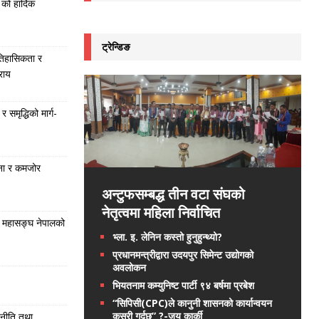
को हार्दिक
ट्रेन्डिङ
तिहासिकता र
राय
समृद्धिको मार्ग-
ना र कमजोर
अन्टुफसम्बद्ध तीन वटा संघको
नेतृत्वमा महिला निर्वाचित
 महासङ्घ नेपालको
भ्ला. इ. लेनिन कस्तो हुनुहुन्थ्यो?
प्रधानमन्त्रीद्वारा उदयपुर सिमेन्ट उद्योगको
अवलोकन
भियतनाम कम्युनिष्ट पार्टी ९४ बर्षमा प्रबेश
“सिपिसी(CPC)ले कानुनी शासनको कार्यान्वयन
कसरी गर्दछ” ?-जय कार्की
 नीति तथा