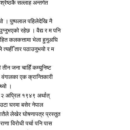
रेष्ठकै सल्लाह अन्तर्गत
यो । पुष्पलाल पहिलेदेखि नै
पुग्नुभएको रहेछ । वैद्य र म पनि
्य सहित कलकत्तामा भेला हुनुअघि
े त्यहीँ तार पठाउनुभयो र म
 तीन जना चाहिँ कम्युनिष्ट
ौ वंगालका एक क्रान्तिकारी
थ्यो ।
२२ अप्रिल १९४९ अर्थात्
एउटा घरमा बसेर नेपाल
ातैले लेखेर घोषणापत्र प्रस्तुत
राणा विरोधी पर्चा पनि पास