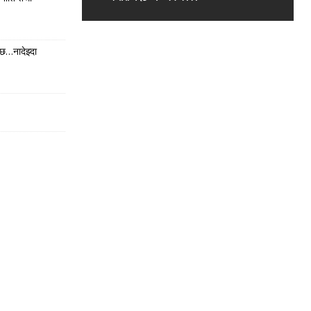
छ…नादेझ्दा