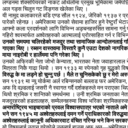
लण्डनमा शेक्सपियरको नाकट ओथेलोमा प्रमुख भूमिकामा जमेपछि अ
अल गड्स चिलुन गट विङ्गस खेलेका थिए ।
यी नामुद कलाकारले बडि एण्ड सौल १९२४, जेरिको १९३७ र प्राउ
पारेको रहेनछ । अमेरिकामा उनको सेवामा हाजिर हुने रेष्टुराँ भेट
आफ्नो कला प्रदर्शनको लागि विभिन्न अड्चनहरुसित सामना गर्नु प
गहिरो श्वरमार्फत अश्वेतहरुको आत्मालाई प्रोत्साहित गर्न र व
उनको समयमा चलिरहेको मजदुर तथा सामाजिक आन्दोलनलाई गति प
गाएका थिए । रब्सन वास्तवमा विस्तारै कुनै एउटा देशको नागरि
माया नाइरोबी र हार्लेममा पनि गरेका थिए ।
उनको अफ्रिकी नेता जोभो केन्याता, भारतका नेता जवाहारलाल नेहर
मित्रता निकै गाढा थियो । सन १९३३ मा स्पेनको गृह युद्धको व
विरुद्ध के मा लड्ने हो चुन्नु पर्छ । मैले त चुनिसकेको छु र मेरो 
सन १९३९ मा न्यु योर्कमा अर्ल रबिन्सनको बल्लाड फर अमेरिकन, 
अफ दि वल्र्डलाई जसरी नै स्वागत गर्दै दर्शकहरुले मन पराएका
थियो श्रमिक र शान्तिको समर्थनमा । उनी श्रमिक जनताका नेता 
मजदुरहरको हडतालहरु, सम्मेलनहरुमा विश्व भरिका श्रमिकहरुक
अन्तर्राष्ट्रिय भाइचाराको प्रवल विश्वासपाात्र भएको नाताले
भने सन १९४५ मा अश्वेतहरुलाई दमन गर्ने प्राधिकारको विरुद्धम
अश्वेतहरुलाई कानूनी अधिकारवाट वंचित गरिन्छ भने किन सरकारी 
यो विषयलाई उठान गरेकोले उनलाई हाउस अफ अन—अमेरिकन एक्टिभ