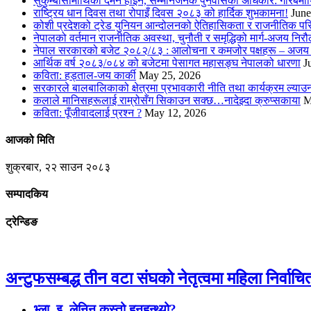
सुकुम्बासीमाथिको दमन होइन, सम्मानजनक पुनर्वासको अधिकार: गरिबमा
राष्ट्रिय धान दिवस तथा रोपाइँ दिवस २०८३ को हार्दिक शुभकामना!
June
कोशी प्रदेशको ट्रेड युनियन आन्दोलनको ऐतिहासिकता र राजनीतिक परिवर
नेपालको वर्तमान राजनीतिक अवस्था, चुनौती र समृद्धिको मार्ग-अजय निरौ
नेपाल सरकारको बजेट २०८२/८३ : आलोचना र कमजोर पक्षहरू – अजय 
आर्थिक वर्ष २०८३/०८४ को बजेटमा पेसागत महासङ्घ नेपालको धारणा
J
कविता: हड्ताल-जय कार्की
May 25, 2026
सरकारले बालबालिकाको क्षेत्रमा प्रभावकारी नीति तथा कार्यक्रम ल्या
कलाले मानिसहरूलाई राम्रोसँग सिकाउन सक्छ…नादेझ्दा क्रुप्सकाया
M
कविता: पूँजीवादलाई प्रश्न ?
May 12, 2026
आजको मिति
शुक्रबार, २२ साउन २०८३
सम्पादकिय
ट्रेन्डिङ
अन्टुफसम्बद्ध तीन वटा संघको नेतृत्वमा महिला निर्वाचि
भ्ला. इ. लेनिन कस्तो हुनुहुन्थ्यो?