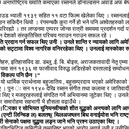
न्तर्राष्ट्रिय ख्याति कमाएका रब्सनले डोनाल्डसन अवार्ड अफ बे
ड भ्याली १९३९ सहित ११ वटा फिल्म खेलेका थिए । रब्सनलाई के 
ाउन सकिदैन थियो । रंगमन्चकै कुरा गर्ने हो भने पनि अश्वेतहरुको 
रिरह्यो । तर लण्डनमा एम्परर जोन्स रात्री समयमा प्रदर्शन गर्दा
िभिन्न देशको संस्कृतिसित परिचय गराउन गराउन सफल रहे ।
्रदान गर्न सफल थिए उनी । उनले शान्ति र न्यायको लागि अमेर
कको सट्टामा विश्व नागरिक वनिररहेका थिए । उनलाई मास्कोका रु
ु, इतिहासविद डा. डब्लु .ई. बि. बोइस, अराजकतावादी नेतृ एम्मा 
िषयमा सन १९३६ मा फासीवाद विरुद्ध लडिरहेको दस्तालाई सम्वोधन 
अरु विकल्प पनि छैन ।”
यो धार्मिक प्रार्थनामा बहुजातिय , बहुसम्प्रदाय भएको अमेरिका
 थिए । पुन ः सन १९४० देखि रब्सन संगीत तथा कलामा र जातिवादी 
थिए र मजदुरहरुलाई संगठित गर्ने अभियानमा जुटेका थिए । उनले ग
ा समारोहमा सहभागी भै हौसला वढाउँथे ।
 अमे।िरका र सोभियत युनियनवीचको शीत युद्धको अन्त्यको लागि आ
ा (एन्टी लिन्चिङ ल) बलतष्( थिलअजष्लन बिध वनाईयोस भनि राष्ट्
सेनाको पक्षमा युद्धमा लड्न जाने भनि प्रश्न उठाएका थिए ।
िटिज कमिटीले कम्युनिष्ट भएको आरोप लगाई उनी र उनीसितै एका