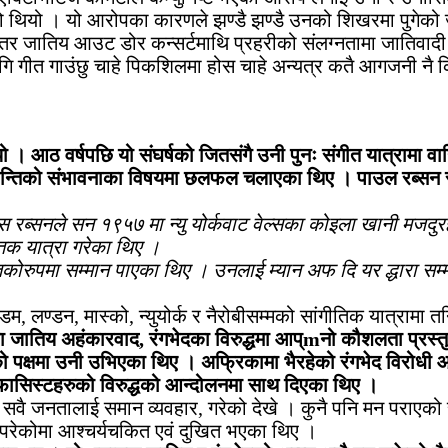
थियो । यो आरोपका कारणले झण्डै झण्डै उनको शिखरमा पुगेको जीव
तर जातिय आउट डोर कन्सर्टमाथि प्रहरीको संलग्नतामा जातिवादी 
गि गीत गाउंछु चाहे पिकशिलमा होस चाहे अन्यत्र कतै आगजनी नै क
 आठ वर्षपछि यो संघर्षको जितसंगै उनी पुनः संगीत यात्रामा वाह
्व शान्तिको संभावनाका विषयमा छलफल चलाएका थिए । पाउल रब्सन
पिस रब्सनले सन १९५७ मा न्यु योर्कवाट वेल्सका कोइला खानी मजद
ीतक यात्रा गरेका थिए ।
्तिकोरुपमा सम्मान पाएका थिए । उनलाई म्यान अफ दि यर द्धारा स
रडम, लण्डन, मास्को, न्युयोर्क र नैरोबीसम्मको सांगीतिक यात्रामा 
जातिय अहंकारवाद, रंगभेदका विरुद्धमा आप्mनो कौशलता प्रस्तुत गर
नको पक्षमा उनी उभिएका थिए । अफ्रिकामा भैरहेको रंगभेद विरोधी आ
फासिस्टहरुको विरुद्धको आन्दोलनमा साथ दिएका थिए ।
वै जनतालाई समान व्यवहार, गरेको देखे । कुनै पनि मन पराएको रेष
नु परेकोमा आश्चर्यचकित एवं दुखित भएका थिए ।