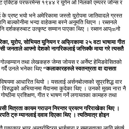
ष्ट एक्टिङ परफरमेन्स १९४४ र युगेन ओ निलको एम्परर जोन्स र
प्रष्ट भयो भने अमेरिकामा जस्तो युरोपमा जातिवादले ग्रस्त
लागि बाल्कोनीमा भन्दा वाहेकमा बस्ने अनुमति थिएन । रब्सनले
 पनि दर्शकहरुबाट उत्कृष्ट सम्मान पाएका थिए । रब्सन आप्mनो
िका, युरोप, सोभियत युनियन र अफ्रिकामा २५ वटा भाषामा गीत
सी जनताले आफ्नो देशको नागरिकलाई जत्तिक्कै माया गरे त्यसतै
गोल्डम्यान तथा लेखकहरु जेम्स जोयस र अर्नेष्ट हेमिङवेसितको
गर्दै उनले भनेका थिए
“कलाकारहरुले स्वतन्त्रता वा दासता
को विषयमा आधारित थियो । यसलाई अर्सनबोल्सको सुप्रशिद्ध वार
विरुद्धको अभियानमा मैदानमा कुदेका थिए । उनको मुख्य नारा नै
ोष्ठीमा प्रशिक्षण, गीत र भाषण गर्ने लगायतका कामहरु तथा
पसी मित्रता कायम गराउन निरन्तर प्रयत्न गरिराखेका थिए ।
रपति ट्रु म्यानलाई दवाव दिएका थिए । त्यतिमात्र होइन
कार भएर अन्तर्राष्ट्रिय भाईचारा र समानताका लागि संघर्ष