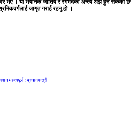
िकार भए । यो भयानक जातिय र रंगभेदको अन्त्य अझै हुन सकेको छै
। श्रमिकवर्गलाई जागृत गराई रहनु हो ।
 महत्त्वपूर्ण : प्रधानमन्त्री