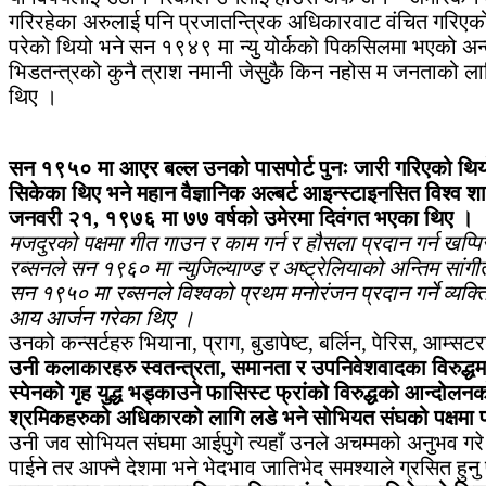
गरिरहेका अरुलाई पनि प्रजातन्त्रिक अधिकारवाट वंचित गरिएको 
परेको थियो भने सन १९४९ मा न्यु योर्कको पिकसिलमा भएको अन्
भिडतन्त्रको कुनै त्राश नमानी जेसुकै किन नहोस म जनताको ला
थिए ।
सन १९५० मा आएर बल्ल उनको पासपोर्ट पुनः जारी गरिएको थियो ।
सिकेका थिए भने महान वैज्ञानिक अल्बर्ट आइन्स्टाइनसित विश
जनवरी २१, १९७६ मा ७७ वर्षको उमेरमा दिवंगत भएका थिए ।
मजदुरको पक्षमा गीत गाउन र काम गर्न र हौसला प्रदान गर्न खप्
रब्सनले सन १९६० मा न्युजिल्याण्ड र अष्ट्रेलियाको अन्तिम सांग
सन १९५० मा रब्सनले विश्वको प्रथम मनोरंजन प्रदान गर्ने व्यक
आय आर्जन गरेका थिए ।
उनको कन्सर्टहरु भियाना, प्राग, बुडापेष्ट, बर्लिन, पेरिस, आम्सट
उनी कलाकारहरु स्वतन्त्रता, समानता र उपनिवेशवादका विरुद्धमा 
स्पेनको गृह युद्ध भड्काउने फासिस्ट फ्रांको विरुद्धको आन्दोल
श्रमिकहरुको अधिकारको लागि लडे भने सोभियत संघको पक्षमा 
उनी जव सोभियत संघमा आईपुगे त्यहाँ उनले अचम्मको अनुभव गरे स
पाईने तर आफ्नै देशमा भने भेदभाव जातिभेद समश्याले ग्रसित हु