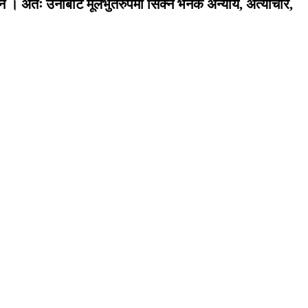
न । अतः उनीबाट मूलभुतरुपमा सिक्ने भनेकै अन्याय, अत्याचार,