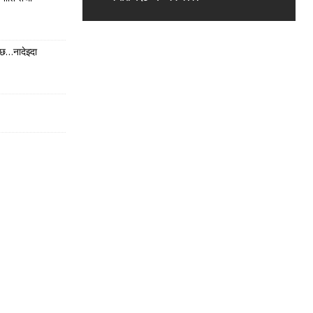
छ…नादेझ्दा