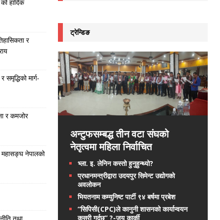
को हार्दिक
ट्रेन्डिङ
तिहासिकता र
राय
समृद्धिको मार्ग-
ना र कमजोर
अन्टुफसम्बद्ध तीन वटा संघको
नेतृत्वमा महिला निर्वाचित
 महासङ्घ नेपालको
भ्ला. इ. लेनिन कस्तो हुनुहुन्थ्यो?
प्रधानमन्त्रीद्वारा उदयपुर सिमेन्ट उद्योगको
अवलोकन
भियतनाम कम्युनिष्ट पार्टी ९४ बर्षमा प्रबेश
“सिपिसी(CPC)ले कानुनी शासनको कार्यान्वयन
कसरी गर्दछ” ?-जय कार्की
 नीति तथा