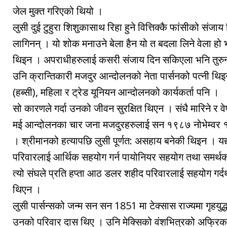
जेल मुक्त गरिएको थियो ।
लुसी दुई टुहुरा शिशुकासाथ रिहा हुने वित्तिक्कै फांसीको संजाय
लागिनन् । यो शोक मनाउने बेला हैन यो त बदला लिने वेला हो भन
थिइन । अपराधीहरुलाई कसरी संजाय दिन सकिएला भनि तुरुन
उनि क्रान्तिकारी मजदुर आन्दोलनको नेता पार्सनको पत्नी थि
(हब्सी), महिला र ट्रेड यूनियन आन्दोलनको कार्यकर्ता पनि ।
सो कारणले गर्दा उनको जीवन सुरक्षित थिएन । संधै मारिने र वे
मई आन्दोलनका चार जना मजदुरहरुलाई सन १९८७ नोभेम्वर १
। श्रीमानको हत्यापछि लुसी पूर्णत: असहाय बनेकी थिइन । यद्य
परिवारलाई आर्थिक सहयोग गर्न पायोनियर सहयोग तथा समर्थक
त्यो संघले प्रति हप्ता आठ डलर शहीद परिवारलाई सहयोग गर्दथ्यो 
थिएन ।
लुसी पार्सन्सको जन्म सन सन 1851 मा टेक्सास राज्यमा गृहय
उनको परिवार दास थिए । उनि मेक्सिको वंशभित्रको अफ्