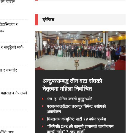
को हार्दिक
ट्रेन्डिङ
तिहासिकता र
राय
समृद्धिको मार्ग-
ना र कमजोर
अन्टुफसम्बद्ध तीन वटा संघको
नेतृत्वमा महिला निर्वाचित
 महासङ्घ नेपालको
भ्ला. इ. लेनिन कस्तो हुनुहुन्थ्यो?
प्रधानमन्त्रीद्वारा उदयपुर सिमेन्ट उद्योगको
अवलोकन
भियतनाम कम्युनिष्ट पार्टी ९४ बर्षमा प्रबेश
“सिपिसी(CPC)ले कानुनी शासनको कार्यान्वयन
कसरी गर्दछ” ?-जय कार्की
 नीति तथा