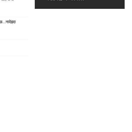
छ…नादेझ्दा