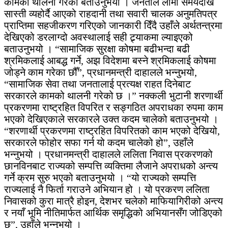
कामको थालनी गरेको बताउनुभयो । जनताले लामो समयदेखि
सास्ती व्यहोर्दै आएको राहदानी तथा सवारी चालक अनुमतिपत्र
प्राप्तिमा सहजीकरण गरिएको जानकारी दिँदै उहाँले अर्थतन्त्रमा
देखिएको डरलाग्दो अवस्थालाई सही ट्र्याकमा ल्याइएको
बताउनुभयो । “सामाजिक सुरक्षा कोषमा बढीभन्दा बढी
श्रमिकलाई आबद्ध गर्ने, अझ विदेशमा बस्ने श्रमिकलाई कोषमा
जोड्ने काम गरेका छौँ”, प्रधानमन्त्री दाहालले भन्नुभयो,
“सामाजिक सेवा तथा जनतालाई प्रत्यक्ष राहत दिनेबाट
सरकारले कामको थालनी गरेको छ ।” नक्कली भुटानी शरणार्थी
प्रकरणमा राष्ट्रहित विपरित र सङ्गठित अपराधका रुपमा काम
भएको देखिएकाले सरकारले उक्त कदम चालेको बताउनुभयो ।
“शरणार्थी प्रकरणमा राष्ट्रहित विपरितको काम भएको देखियो,
सरकारले फोहोर सफा गर्न यो कदम चालेको हो”, उहाँले
भन्नुभयो । प्रधानमन्त्री दाहालले ललिता निवास प्रकरणको
छानविनबाट राज्यको सम्पत्ति व्यक्तिमा लैजाने अपराधको अन्त्य
गर्ने क्रम सुरु भएको बताउनुभयो । “यो राज्यको सम्पत्ति
राज्यलाई नै फिर्ता गराउने अभियान हो । यो प्रकरण ललिता
निवासको कुरा मात्रै होइन, देशभर चलेको माफियागिरीको अन्त्य
र नयाँ भूमि नीतिमार्फत आर्थिक समृद्धिको अभियानसँग जोडिएको
छ”, उहाँले भन्नुभयो ।