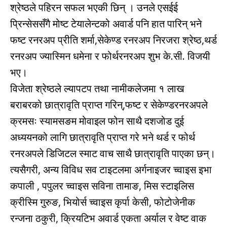
श्रेष्ठले पहिरन सफल भएकी छिन् । उनले एसईई
प्रिन्सेससँगै मोष्ट टेयालेन्टको अवार्ड पनि हात पारिन् भने
फष्ट रनरअप प्रीति शर्मा,सेकेण्ड रनरअप निरजरा श्रेष्ठ,थर्ड
रनरअप ज्यास्मिन धमेना र फोर्थरनरअप शुभ के.सी. विजयी
भए।
विजेता श्रेष्ठले ल्यापटप तथा नामीकलेजमा १ लाख
बराबरको छात्रावृति प्राप्त गरिन्,फष्ट र सेकेण्डरनरअपले
क्रमसः स्यामसङम मोवाइल फोन साथै दशजोड दुई
अध्ययनको लागि छात्रावृति प्राप्त गरे भने थर्ड र फोर्थ
रनरअपले डिजिटल स्माट वाच साथै छात्रावृति पाएका छन्।
त्यसैगरी, अन्य विविध सव टाइटलमा अर्गनाइजर च्वाइस इभा
कपाली , पपुलर च्वाइस सविना तामाङ, मिस स्टाइलिस
क्रीस्मि गुरुङ, भियोर्स च्वाइस कृर्पा केसी, फोटोजेनीक
रन्जना ठकुरी, क्रियटिभ अवार्ड एकता अर्याल र वेष्ट वाक