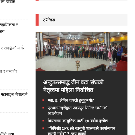
को हार्दिक
ट्रेन्डिङ
तिहासिकता र
राय
समृद्धिको मार्ग-
ना र कमजोर
अन्टुफसम्बद्ध तीन वटा संघको
नेतृत्वमा महिला निर्वाचित
 महासङ्घ नेपालको
भ्ला. इ. लेनिन कस्तो हुनुहुन्थ्यो?
प्रधानमन्त्रीद्वारा उदयपुर सिमेन्ट उद्योगको
अवलोकन
भियतनाम कम्युनिष्ट पार्टी ९४ बर्षमा प्रबेश
“सिपिसी(CPC)ले कानुनी शासनको कार्यान्वयन
कसरी गर्दछ” ?-जय कार्की
 नीति तथा