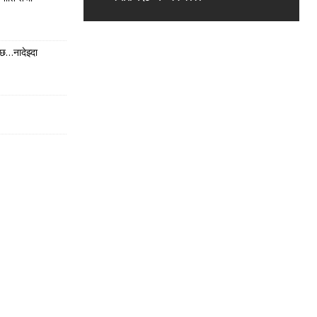
छ…नादेझ्दा