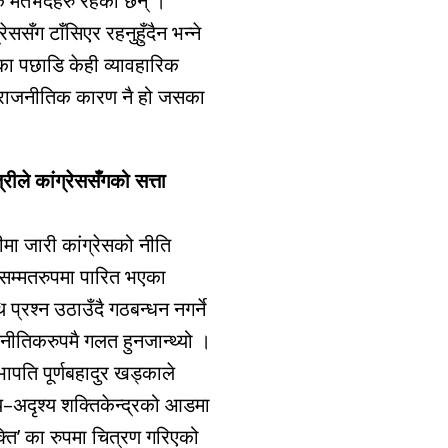
िक मतभेदहरु रहेका छन् ।
ससँग टाँसिएर रहनुहुँदैन भन्ने
ुका पछाडि केही व्यावहारिक
ण राजनीतिक कारण नै हो जसका
ीले कांग्रेससँगको सत्ता
ा जारी कांग्रेसको नीति
वसम्मतरुपमा पारित भएका
रश्न उठाउँदै गठबन्धन नगर्ने
ाजनीतिकरुपमै गलत हुनजान्थ्यो ।
पति पूर्णबहादुर खड्काले
्य–अदृश्य शक्तिकेन्द्रको आडमा
ति’ का रुपमा चित्रण गरिएको