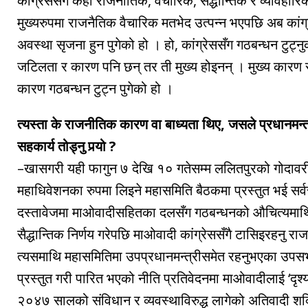
कांग्रेससँग केही राजनीतिक, वैचारिक, सैद्धान्तिक र व्यावहार
मुख्यरुपमा राजनैतिक वैचारिक मतभेद उत्पन्न भएपछि अब कांग्रे
अवस्था सृजना हुन पुगेको हो । हो, कांग्रेससँग गठबन्धन टुट्न
जटिलता र कारण पनि छन् तर ती मुख्य होइनन् । मुख्य कार
कारण गठबन्धन टुट्न पुगेको हो ।
त्यस्ता के राजनीतिक कारण वा बाध्यता थिए, जसले प्रधानमन्त्र
सहकार्य तोड्नु पर्‍यो ?
–खासगरी यही फागुन ७ देखि १० गतेसम्म ललितपुरको गोदावरीम
महाधिवेशनका रुपमा लिइने महासमिति बैठकमा प्रस्तुत भई सर्
दस्तावेजमा माओवादीसहितका दलसँग गठबन्धनको औचित्यमाथि प्
सैद्धान्तिक निर्णय गरेपछि माओवादी कांग्रेससँगै टासिइरहनु र
त्यसमाथि महासमितिमा उपप्रधानमन्त्रीसमेत रहनुभएका उपसभा
प्रस्तुत गरी पारित भएको नीति प्रतिवेदनमा माओवादीलाई ‘दृश
२०४७ सालको संविधान र व्यवस्थाविरुद्ध लागेको अतिवादी शक्