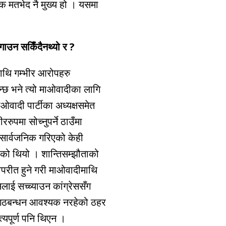
 मतभेद नै मुख्य हो । यसमा
ाउन सकिँदैनथ्यो र ?
ाथि गम्भीर आरोपहरु
भन्छ भने त्यो माओवादीका लागि
ओवादी पार्टीका अध्यक्षसमेत
रुपमा सोच्नुपर्ने ठाउँमा
य सार्वजनिक गरिएको केही
एको थियो । शान्तिसम्झौताको
ा विपरीत हुने गरी माओवादीमाथि
लाई सच्च्याउन कांग्रेससँग
ले गठबन्धन आवश्यक नरहेको ठहर
यपूर्ण पनि थिएन ।