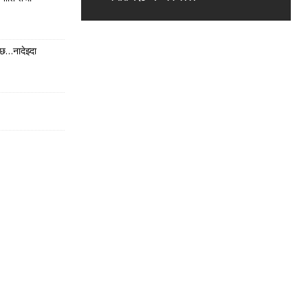
छ…नादेझ्दा