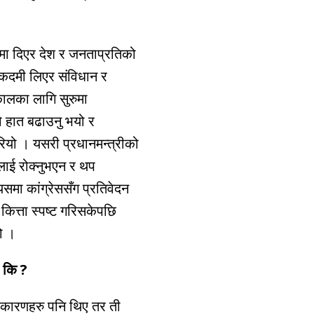
नामा दिएर देश र जनताप्रतिको
हलकदमी लिएर संविधान र
कालका लागि सुरुमा
ो हात बढाउनु भयो र
गरियो । यसरी प्रधानमन्त्रीको
नलाई रोक्नुभएन र थप
समा कांग्रेससँग प्रतिवेदन
 कित्ता स्पष्ट गरिसकेपछि
यो ।
ए कि ?
क कारणहरु पनि थिए तर ती