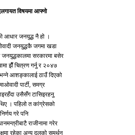
द्धलगायत विषयमा आफ्नो
 आधार जनयुद्ध नै हो ।
ओवादी जनयुद्धकै जगमा खडा
ेर जनयुद्धकालमा सरकारमा बसेर
 झैँ चित्रण गर्नु र २०४७
न भन्ने आशङ्कालाई ठाउँ दिएको
माओवादी पार्टी, समग्र
ाइरहँदा उसैसँग टासिइरहनु
थिए । पहिलो त कांग्रेसको
निर्णय गरे पनि
ानमन्त्रीबाटै राजीनामा गरेर
 पक्षमा रहेका अन्य दलको समर्थन