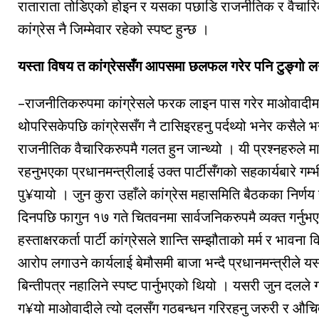
राताराता तोडिएको होइन र यसका पछाडि राजनीतिक र वैचारिक
कांग्रेस नै जिम्मेवार रहेको स्पष्ट हुन्छ ।
यस्ता विषय त कांग्रेससँग आपसमा छलफल गरेर पनि टुङ्गो लग
–राजनीतिकरुपमा कांग्रेसले फरक लाइन पास गरेर माओवादीम
थोपरिसकेपछि कांग्रेससँग नै टासिइरहनु पर्दथ्यो भनेर कसैले 
राजनीतिक वैचारिकरुपमै गलत हुन जान्थ्यो । यी प्रश्नहरुले मा
रहनुभएका प्रधानमन्त्रीलाई उक्त पार्टीसँगको सहकार्यबारे गम्भीर
पु¥यायो । जुन कुरा उहाँले कांग्रेस महासमिति बैठकका निर्ण
दिनपछि फागुन १७ गते चितवनमा सार्वजनिकरुपमै व्यक्त गर्नुभ
हस्ताक्षरकर्ता पार्टी कांग्रेसले शान्ति सम्झौताको मर्म र भावन
आरोप लगाउने कार्यलाई बेमौसमी बाजा भन्दै प्रधानमन्त्रीले यस
बिन्तीपत्र नहालिने स्पष्ट पार्नुभएको थियो । यसरी जुन दल
ग¥यो माओवादीले त्यो दलसँग गठबन्धन गरिरहनु जरुरी र औचित्