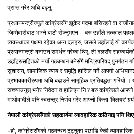
प्राप्त गरेर अघि बढ्नु ।
प्रधानमन्त्रीज्यूले कांग्रेससँग झुकेर पदमा बसिरहने वा राजी
जिम्मेवारीबाट भाग्ने बाटो रोज्नुभएन । बरु उहाँले तत्काल प
व्यवस्थाका पक्षमा रहेका अन्य दलहरु, जसले उहाँलाई यो कार्य
प्रधानमन्त्री बनाउन समर्थन गरेका थिए, ती दलसँग सहकार्यक
उहाँहरुसहितको नयाँ गठबन्धन बनेसँगै मन्त्रिपरिषद् पुनर्गठन 
सुशासन, सामाजिक न्याय र समृद्धि हासिल गर्ने आफ्नो अभिया
प्रभावकारीरुपमा अघि बढाउने सामूहिक प्रतिबद्धता गरियो । य
सच्च्याउनुस् भनेर निवेदन त हालिएन नि ? बरु कांग्रेसले आफ्नो
माओवादीले पनि स्वतन्त्र निर्णय गरेर आफ्नो कित्ता ‘क्लियर’ गर्‍
नेपाली कांग्रेससँगको सहकार्यमा व्यावहारिक कठिनाइ पनि थि
–हो, कांग्रेससँगको गठबन्धन टुट्नुका पछाडि केही व्यावहारि