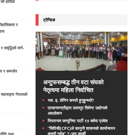
को हार्दिक
ट्रेन्डिङ
तिहासिकता र
राय
समृद्धिको मार्ग-
ना र कमजोर
अन्टुफसम्बद्ध तीन वटा संघको
नेतृत्वमा महिला निर्वाचित
 महासङ्घ नेपालको
भ्ला. इ. लेनिन कस्तो हुनुहुन्थ्यो?
प्रधानमन्त्रीद्वारा उदयपुर सिमेन्ट उद्योगको
अवलोकन
भियतनाम कम्युनिष्ट पार्टी ९४ बर्षमा प्रबेश
“सिपिसी(CPC)ले कानुनी शासनको कार्यान्वयन
कसरी गर्दछ” ?-जय कार्की
 नीति तथा