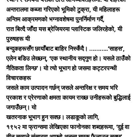
अन्तरालमा कब्जा गरिएको भूमिको टुक्रा, यी महिलाहरू
अन्तिम आक्रमणको भग्नावशेषमा पुनर्निर्माण गर्दै,
रात बित्दै जाँदा यस ब्रेजियरमा प्लास्टिक जलिरहेको, यी
पुरुषहरू यी
बन्दुकहरूसँग छायाँबाट बाहिर निस्कँदै। ………..’साहस’,
एलेन बडिउ लेख्छन्, ‘एक स्थानीय सद्गुण हो। यसले ठाउँको
नैतिकता लिन्छ’। यो त्यो भूभाग हो जसमा कट्टरपन्थी
विचारकहरू
जसले काम उत्पादन गर्छन् जसले अन्तरिक्ष र समय भरि
प्रकाश र प्रेरणाको क्षमता कायम राख्छ उनीहरूको बुद्धिलाई
जगाउँछन्। यो
खतरनाक भूभाग हुन सक्छ। लडाकूको लागि,
१९५२ मा फ्रान्समा लेखिएका फानोनका शब्दहरूमा, ‘दुई वा
तीन सत्यले संसारमा आफ्नो अनन्त चमक फैलाउन सक्छ’