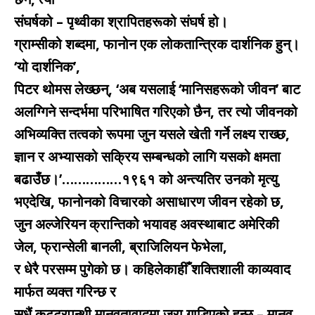
संघर्षको – पृथ्वीका श्रापितहरूको संघर्ष हो।
ग्राम्सीको शब्दमा, फानोन एक लोकतान्त्रिक दार्शनिक हुन्।
‘यो दार्शनिक’,
पिटर थोमस लेख्छन्, ‘अब यसलाई ‘मानिसहरूको जीवन’ बाट
अलग्गिने सन्दर्भमा परिभाषित गरिएको छैन, तर त्यो जीवनको
अभिव्यक्ति तत्वको रूपमा जुन यसले खेती गर्ने लक्ष्य राख्छ,
ज्ञान र अभ्यासको सक्रिय सम्बन्धको लागि यसको क्षमता
बढाउँछ।’……………१९६१ को अन्त्यतिर उनको मृत्यु
भएदेखि, फानोनको विचारको असाधारण जीवन रहेको छ,
जुन अल्जेरियन क्रान्तिको भयावह अवस्थाबाट अमेरिकी
जेल, फ्रान्सेली बानली, ब्राजिलियन फेभेला,
र धेरै परसम्म पुगेको छ। कहिलेकाहीँ शक्तिशाली काव्यवाद
मार्फत व्यक्त गरिन्छ र
सधैं कट्टरपन्थी मानवतावादमा जरा गाडिएको हुन्छ – मानव