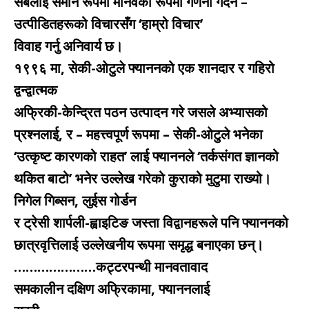
सबैलाई समान रूपमा मानवको रूपमा गणना गर्दैन –
उत्पीडितहरूको विचारसँग ‘हाम्रो विचार’
विवाह गर्नु अनिवार्य छ।
१९९६ मा, सेकी-ओटुले फ्याननको एक शानदार र गहिरो
द्वन्द्वात्मक
अफ्रिकी-केन्द्रित पठन उत्पादन गरे जसले अभ्यासको
प्रश्नलाई, र – महत्त्वपूर्ण रूपमा – सेकी-ओटुले भनेका
‘उत्कृष्ट कारणको राहत’ लाई फ्याननले ‘तर्कसंगत ज्ञानको
थकित बाटो’ भनेर उल्लेख गरेको कुराको मुटुमा राख्यो।
निगेल गिब्सन, लुईस गोर्डन
र ट्रेसी शार्पली-ह्वाइटिङ जस्ता विद्वानहरूले पनि फ्याननको
छात्रवृत्तिलाई उल्लेखनीय रूपमा समृद्ध बनाएका छन्।
…………………कट्टरपन्थी मानवतावाद
समकालीन दक्षिण अफ्रिकामा, फ्याननलाई