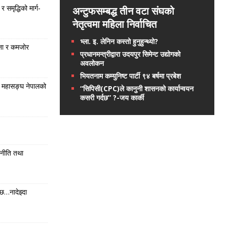
समृद्धिको मार्ग-
अन्टुफसम्बद्ध तीन वटा संघको
नेतृत्वमा महिला निर्वाचित
भ्ला. इ. लेनिन कस्तो हुनुहुन्थ्यो?
ना र कमजोर
प्रधानमन्त्रीद्वारा उदयपुर सिमेन्ट उद्योगको
अवलोकन
भियतनाम कम्युनिष्ट पार्टी ९४ बर्षमा प्रबेश
 महासङ्घ नेपालको
“सिपिसी(CPC)ले कानुनी शासनको कार्यान्वयन
कसरी गर्दछ” ?-जय कार्की
 नीति तथा
छ…नादेझ्दा