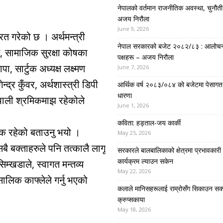
नेपालको वर्तमान राजनीतिक अवस्था, चुनौती र 
अजय निरौला
June 9, 2026
ित गरेको छ । अर्थमन्त्री
नेपाल सरकारको बजेट २०८२/८३ : आलोच
ति, सामाजिक सुरक्षा कोषका
पक्षहरू – अजय निरौला
, सार्टुक अध्यक्ष लक्ष्मण
June 7, 2026
्द्र कुँवर, अर्थशास्त्री डिपी
आर्थिक वर्ष २०८३/०८४ को बजेटमा पेसागत
धारणा
ेपाली श्रमिकमाझ रहेकोले
June 1, 2026
कविता: हड्ताल-जय कार्की
त्मक रहेको बताउनु भयो ।
May 25, 2026
बै बक्ताहरुले पनि तत्कालै लागू
सरकारले बालबालिकाको क्षेत्रमा प्रभावकारी
कार्यक्रम ल्याउन सकेन
सिम्खडाले, स्वागत मन्तव्य
May 22, 2026
ालिक काफ्लेले गर्नु भएको
कलाले मानिसहरूलाई राम्रोसँग सिकाउन सक्
क्रुप्सकाया
May 18, 2026