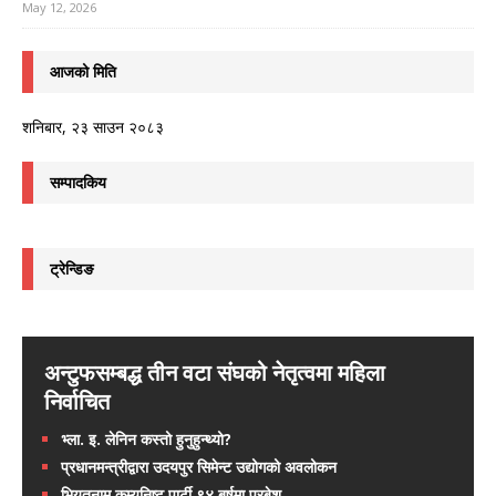
May 12, 2026
आजको मिति
शनिबार, २३ साउन २०८३
सम्पादकिय
ट्रेन्डिङ
अन्टुफसम्बद्ध तीन वटा संघको नेतृत्वमा महिला
निर्वाचित
भ्ला. इ. लेनिन कस्तो हुनुहुन्थ्यो?
प्रधानमन्त्रीद्वारा उदयपुर सिमेन्ट उद्योगको अवलोकन
भियतनाम कम्युनिष्ट पार्टी ९४ बर्षमा प्रबेश