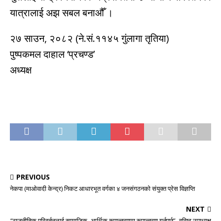
यात्रालाई अझ सबल बनाऔँ ।
२७ साउन, २०८२ (ने.सं.११४५ गुंलागा तृतिया)
पुष्पकमल दाहाल ‘प्रचण्ड’
अध्यक्ष
PREVIOUS
नेकपा (माओवादी केन्द्र) निकट आधारभूत वर्गका ४ जनसंगठनको संयुक्त प्रेस विज्ञप्ति
NEXT
“राजनीतिक परिवर्तनलाई सामाजिक–आर्थिक रूपान्तरणमा रूपान्तरण गर्नुपर्छ”- वरिष्ठ उपाध्यक्ष