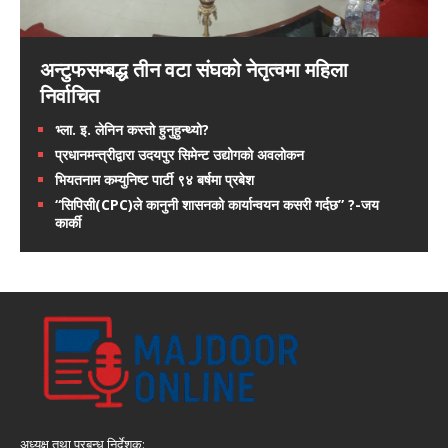
अन्टुफसम्बद्ध तीन वटा संघको नेतृत्वमा महिला
निर्वाचित
भ्ला. इ. लेनिन कस्तो हुनुहुन्थ्यो?
प्रधानमन्त्रीद्वारा उदयपुर सिमेन्ट उद्योगको अवलोकन
भियतनाम कम्युनिष्ट पार्टी ९४ बर्षमा प्रबेश
“सिपिसी(CPC)ले कानुनी शासनको कार्यान्वयन कसरी गर्दछ” ?-जय
कार्की
अध्यक्ष तथा प्रबन्ध निर्देशक: