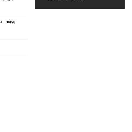
छ…नादेझ्दा