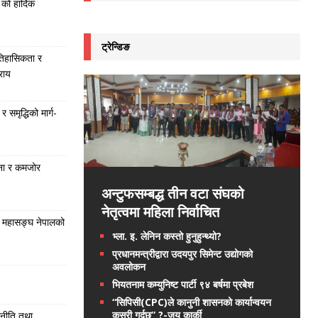
को हार्दिक
ट्रेन्डिङ
तिहासिकता र
राय
समृद्धिको मार्ग-
ना र कमजोर
अन्टुफसम्बद्ध तीन वटा संघको
नेतृत्वमा महिला निर्वाचित
 महासङ्घ नेपालको
भ्ला. इ. लेनिन कस्तो हुनुहुन्थ्यो?
प्रधानमन्त्रीद्वारा उदयपुर सिमेन्ट उद्योगको
अवलोकन
भियतनाम कम्युनिष्ट पार्टी ९४ बर्षमा प्रबेश
“सिपिसी(CPC)ले कानुनी शासनको कार्यान्वयन
कसरी गर्दछ” ?-जय कार्की
 नीति तथा