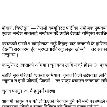
पोखरा, चिप्लेढुंगा — नेपाली कम्युनिस्ट पार्टीका संयोजक पुष्पक
एकता सन्देश सभालाई सम्बोधन गर्दै उहाँले देशको राष्ट्रिय स्वाध
प्रचण्डले एमाले र कांग्रेसका “दुई तिहाइ”बाट जनताले के हासिल गर
देख्यौँ।सरकारमा हुँदा भ्रष्टाचारविरुद्ध लड्न खोज्यौ । तर सरक
भन्नुभयो।
कम्युनिस्ट एकताको अभियान चुनावका लागि मात्रै होइन ः प्रच
उहाँले सुरु गरिएको ‘एकता अभियान’ चुनाव जित्ने उद्देश्यका लागि 
“चुनाव त हामी जीत्छौँ, जित्छौं । तर राष्ट्र बचाउन जनताको राष्
चुनाव फागुन २१ मै हुनुपर्ने धारणा
आगामी फागुन २१ गते तोकिएको निर्वाचन हुनै पर्ने भन्दै प्रचण्ड
छलफलमा रहेको र चुनाव निश्चित हुने विश्वास व्यक्त गर्नुभयो ।