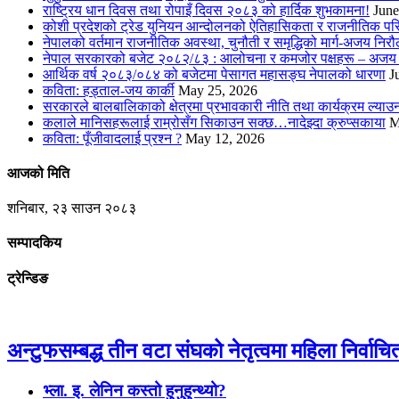
राष्ट्रिय धान दिवस तथा रोपाइँ दिवस २०८३ को हार्दिक शुभकामना!
June
कोशी प्रदेशको ट्रेड युनियन आन्दोलनको ऐतिहासिकता र राजनीतिक परिवर
नेपालको वर्तमान राजनीतिक अवस्था, चुनौती र समृद्धिको मार्ग-अजय निरौ
नेपाल सरकारको बजेट २०८२/८३ : आलोचना र कमजोर पक्षहरू – अजय 
आर्थिक वर्ष २०८३/०८४ को बजेटमा पेसागत महासङ्घ नेपालको धारणा
J
कविता: हड्ताल-जय कार्की
May 25, 2026
सरकारले बालबालिकाको क्षेत्रमा प्रभावकारी नीति तथा कार्यक्रम ल्या
कलाले मानिसहरूलाई राम्रोसँग सिकाउन सक्छ…नादेझ्दा क्रुप्सकाया
M
कविता: पूँजीवादलाई प्रश्न ?
May 12, 2026
आजको मिति
शनिबार, २३ साउन २०८३
सम्पादकिय
ट्रेन्डिङ
अन्टुफसम्बद्ध तीन वटा संघको नेतृत्वमा महिला निर्वाचि
भ्ला. इ. लेनिन कस्तो हुनुहुन्थ्यो?