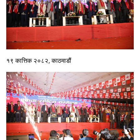
१९ कात्तिक २०८२, काठमाडौं