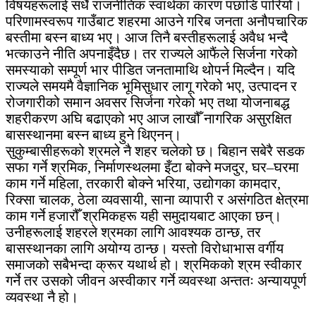
विषयहरूलाई सधैँ राजनीतिक स्वार्थका कारण पछाडि पारियो।
परिणामस्वरूप गाउँबाट शहरमा आउने गरिब जनता अनौपचारिक
बस्तीमा बस्न बाध्य भए। आज तिनै बस्तीहरूलाई अवैध भन्दै
भत्काउने नीति अपनाइँदैछ। तर राज्यले आफैंले सिर्जना गरेको
समस्याको सम्पूर्ण भार पीडित जनतामाथि थोपर्न मिल्दैन। यदि
राज्यले समयमै वैज्ञानिक भूमिसुधार लागू गरेको भए, उत्पादन र
रोजगारीको समान अवसर सिर्जना गरेको भए तथा योजनाबद्ध
शहरीकरण अघि बढाएको भए आज लाखौँ नागरिक असुरक्षित
बासस्थानमा बस्न बाध्य हुने थिएनन्।
सुकुम्बासीहरूको श्रमले नै शहर चलेको छ। बिहान सबेरै सडक
सफा गर्ने श्रमिक, निर्माणस्थलमा इँटा बोक्ने मजदुर, घर–घरमा
काम गर्ने महिला, तरकारी बोक्ने भरिया, उद्योगका कामदार,
रिक्सा चालक, ठेला व्यवसायी, साना व्यापारी र असंगठित क्षेत्रमा
काम गर्ने हजारौँ श्रमिकहरू यही समुदायबाट आएका छन्।
उनीहरूलाई शहरले श्रमका लागि आवश्यक ठान्छ, तर
बासस्थानका लागि अयोग्य ठान्छ। यस्तो विरोधाभास वर्गीय
समाजको सबैभन्दा क्रूर यथार्थ हो। श्रमिकको श्रम स्वीकार
गर्ने तर उसको जीवन अस्वीकार गर्ने व्यवस्था अन्ततः अन्यायपूर्ण
व्यवस्था नै हो।