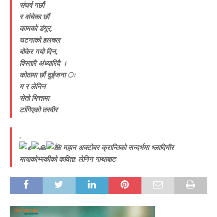
संघर्ष गर्छौ
र वांचेका छौं
कामको डंगूर,
घटनाको हलचल
बोकेर गयो दिन,
विस्तारै अंध्यारिदै ।
कोठामा छौं दुईजना ः
म र लेनिन
सेतो भित्तामा
टांगिएको तस्वीर
.
महान अक्टोबर क्रान्तिको सन्दर्भमा भ्लादिमीर
मायाकोभ्स्कीको कविता: लेनिन गाथाबाट