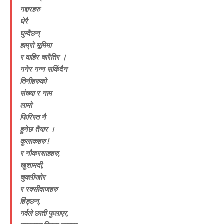
गद्दारहरु
धेरै
घुम्दैछन्
हाम्रो भूमिमा
र वाहिर चारैतिर ।
गनेर गन्न सकिंदैन
तिनीहरुको
संख्या र नाम
लामो
फिरिस्त नै
हुनेछ तैयार ।
कुलाकहरु !
र नौकरशाहहरु,
खुशामदी,
चुक्लीखोर
र रक्सीवाजहरु
हिंड्छन्,
गर्वले छाती फुलाएर,