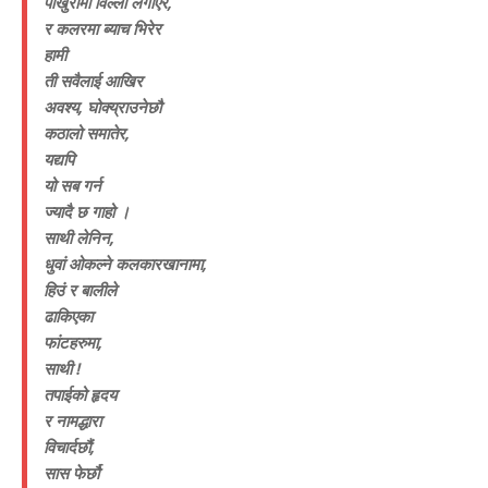
पाखुरामा विल्ला लगाएर,
र कलरमा ब्याच भिरेर
हामी
ती सवैलाई आखिर
अवश्य, घोक्य्राउनेछौ
कठालो समातेर,
यद्यपि
यो सब गर्न
ज्यादै छ गाहो ।
साथी लेनिन,
धुवां ओकल्ने कलकारखानामा,
हिउं र बालीले
ढाकिएका
फांटहरुमा,
साथी !
तपाईको हृदय
र नामद्धारा
विचार्दछौं,
सास फेर्छौ