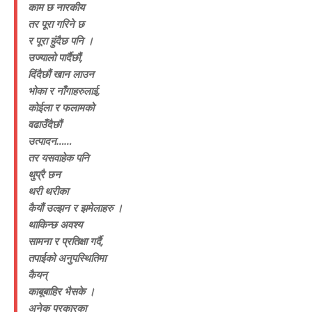
काम छ नारकीय
तर पूरा गरिने छ
र पूरा हुंदैछ पनि ।
उज्यालो पार्दैछौं,
दिंदैछौं खान लाउन
भोका र नाँगाहरुलाई,
कोईला र फलामको
वढाउँदैछौं
उत्पादन……
तर यसवाहेक पनि
थुप्रै छन
थरी थरीका
कैयौं उल्झन र झमेलाहरु ।
थाकिन्छ अवश्य
सामना र प्रतिक्षा गर्दै,
तपाईको अनुपस्थितिमा
कैयन्
काबूबाहिर भैसके ।
अनेक प्रकारका