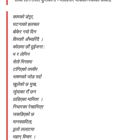
कामको डंगूर,
घटनाको हलचल
बोकेर गयो दिन
विस्तारै अँध्यारिंदै ।
कोठामा छौं दुईजना :
म र लेनिन
सेतो भित्तामा
टांगिएको तस्वीर
भाषणको जोड पर्दा
खुलेको छ मुख,
जुंघाका रौं छन
ठाडिएका मास्तिर ।
निधारका रेखाभित्र
जकडिएको छ
मानववादिता,
ठूलो ललाटमा
महान् विचार ।