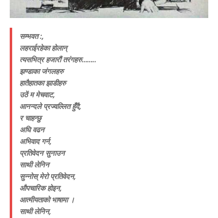
सम्भवत :,
लहराईरहेका होलान्
त्यसभित्र हजारौं तरंगहरु……..
झण्डाका जंगलहरु
हातैहातका झाडीहरु
उठें म मेचवाट,
आनन्दले प्रज्वल्लित हुँदै,
र चाहन्छु
अघि वढन
अभिवाद गर्न,
प्रतिवेदन सुनाउन
साथी लेनिन
सुन्नोस् मेरो प्रतिवेदन,
औपचारिक होइन,
आत्मीयताको भाषामा ।
साथी लेनिन,